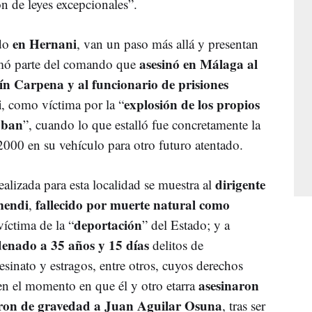
ión de leyes excepcionales”.
en Hernani
ado
, van un paso más allá y presentan
asesinó en Málaga al
rmó parte del comando que
ín Carpena y al funcionario de prisiones
i
explosión de los propios
, como víctima por la “
aban
”, cuando lo que estalló fue concretamente la
2000 en su vehículo para otro futuro atentado.
dirigente
ealizada para esta localidad se muestra al
mendi
fallecido por muerte natural como
,
deportación
íctima de la “
” del Estado; y a
nado a 35 años y 15 días
delitos de
sinato y estragos, entre otros, cuyos derechos
asesinaron
en el momento en que él y otro etarra
eron de gravedad a Juan Aguilar Osuna
, tras ser