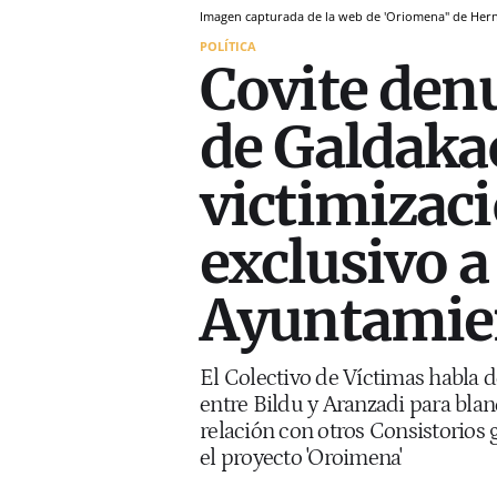
Imagen capturada de la web de 'Oriomena" de Herna
POLÍTICA
Covite denu
de Galdakao
victimizac
exclusivo a
Ayuntamie
El Colectivo de Víctimas habla 
entre Bildu y Aranzadi para blan
relación con otros Consistorios 
el proyecto 'Oroimena'