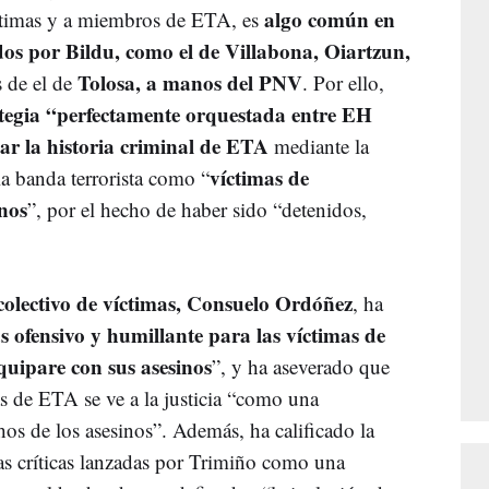
algo común en
íctimas y a miembros de ETA, es
s por Bildu, como el de Villabona, Oiartzun,
Tolosa, a manos del PNV
 de el de
. Por ello,
tegia “perfectamente orquestada entre EH
r la historia criminal de ETA
mediante la
víctimas de
a banda terrorista como “
nos
”, por el hecho de haber sido “detenidos,
 colectivo de víctimas, Consuelo Ordóñez
, ha
 ofensivo y humillante para las víctimas de
quipare con sus asesinos
”, y ha aseverado que
as de ETA se ve a la justicia “como una
os de los asesinos”. Además, ha calificado la
las críticas lanzadas por Trimiño como una