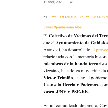
12 abril, 2023
14:38
ETA
TERRORISMO
COVITE
VÍCTIMAS D
Javier Ojembarrena Alba
Colectivo de Víctimas del Te
El
Ayuntamiento de Galdak
que el
Aranzadi, ha desarrollado
el proye
relacionada con la memoria históri
miembros de la banda terrorista
vizcaíno, ha sido ya muy criticada 
Víctor Trimiño
, ajeno al gobiern
Usansolo Herria y Podemos
- com
vasco -PNV y PSE-EE
-.
En un comunicado de prensa, Covi