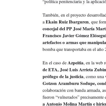
“política penitenciaria y la aplicac
También, en el proyecto desarroll
Ekain Ruiz Ibarguren
a
, que fo
concejal del PP José María Mart
Francisco Javier Gómez Elósegu
artefactos o armas que manipul
bomba que transportaba en el año 
Azpeitia
En el caso de
, en la web r
de ETA, José Luis Arrieta Zubi
prófugo de la justicia
, como una v
Gotzon Aramburu Sodupe, conde
colaboración con banda armada, ase
fueron “vulnerados” precisamente 
a Antonio Molina Martín e hiri