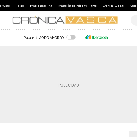
a Wind
Talgo
Precio gasolina
Mansión de Nico Williams
Crónica Global
Cul
Pásate al MODO AHORRO