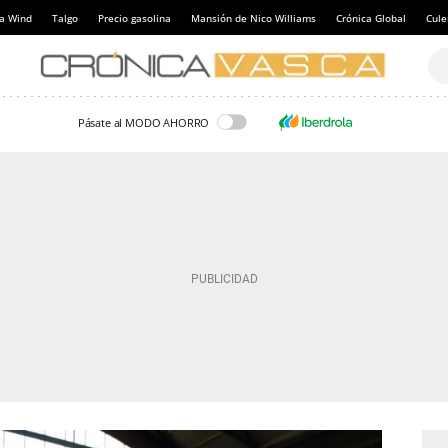
a Wind
Talgo
Precio gasolina
Mansión de Nico Williams
Crónica Global
Cul
Pásate al MODO AHORRO