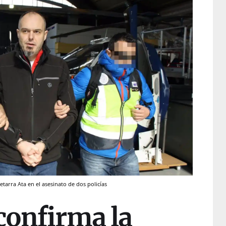
etarra Ata en el asesinato de dos policías
confirma la