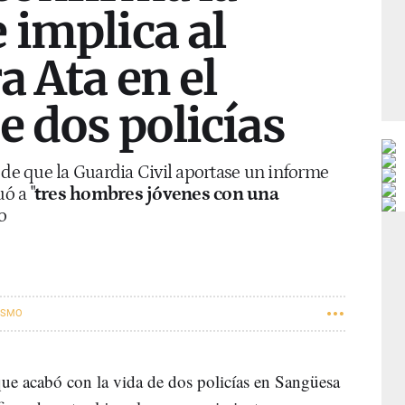
 implica al
a Ata en el
e dos policías
 de que la Guardia Civil aportase un informe
ó a "
tres hombres jóvenes con una
o
ISMO
 que acabó con la vida de dos policías en Sangüesa