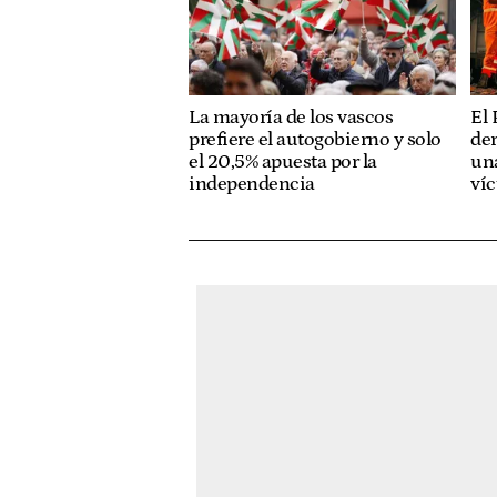
La mayoría de los vascos
El 
prefiere el autogobierno y solo
der
el 20,5% apuesta por la
una
independencia
víc