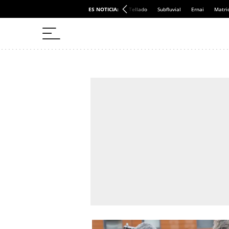
ES NOTICIA:
Tellado
Subfluvial
Ernai
Matri