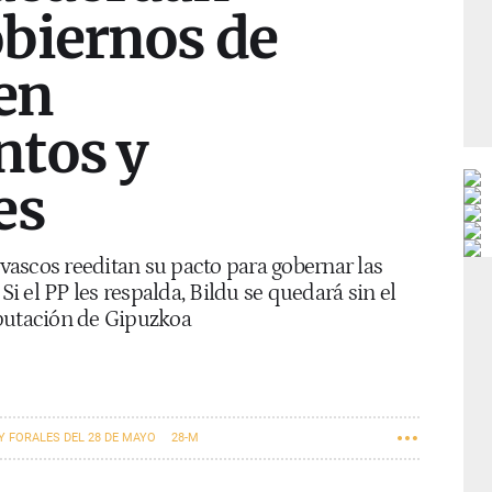
biernos de
en
tos y
es
 vascos reeditan su pacto para gobernar las
Si el PP les respalda, Bildu se quedará sin el
iputación de Gipuzkoa
Y FORALES DEL 28 DE MAYO
28-M