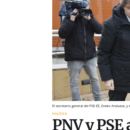
El secretario general del PSE-EE, Eneko Andueza, y
POLÍTICA
PNV y PSE 