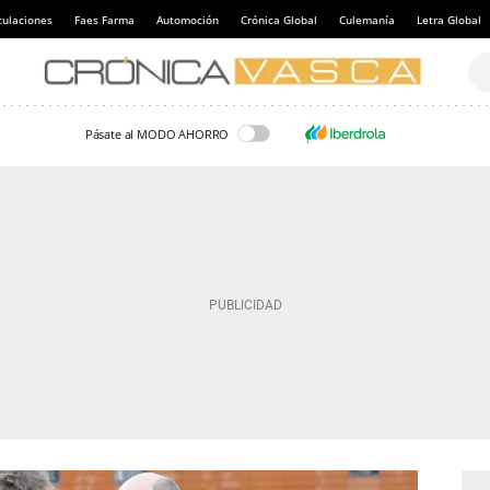
culaciones
Faes Farma
Automoción
Crónica Global
Culemanía
Letra Global
Pásate al MODO AHORRO