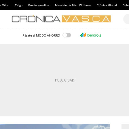
a Wind
Talgo
Precio gasolina
Mansión de Nico Williams
Crónica Global
Cul
Pásate al MODO AHORRO