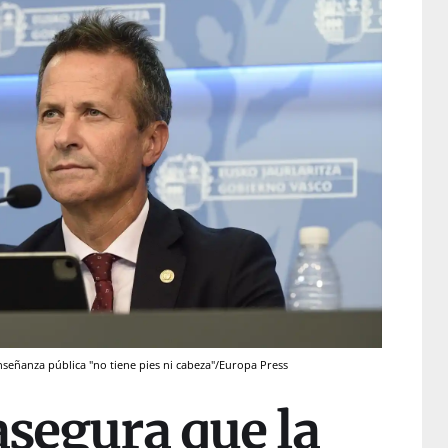
nseñanza pública "no tiene pies ni cabeza"/Europa Press
asegura que la