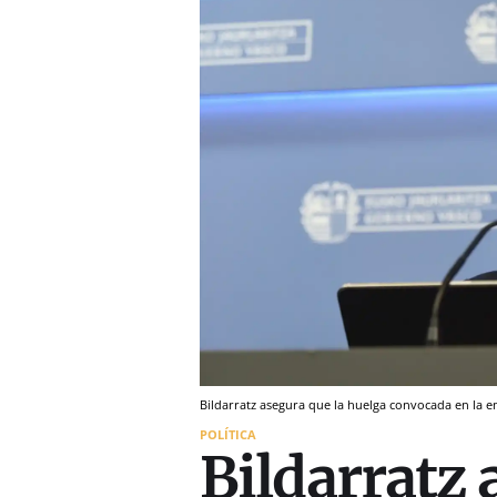
Bildarratz asegura que la huelga convocada en la e
POLÍTICA
Bildarratz 