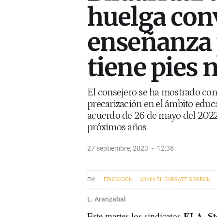
huelga con
enseñanza 
tiene pies 
El consejero se ha mostrado con
precarización en el ámbito educat
acuerdo de 26 de mayo del 2022 
próximos años
27 septiembre, 2023
12:38
EDUCACIÓN
JOKIN BILDARRATZ SORRON
L. Aranzabal
ELA, St
Este martes l
os
sindicatos