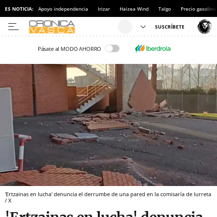
ES NOTICIA:
Apoyo independencia
Irizar
Haizea Wind
Talgo
Precio gasolina
Pásate al MODO AHORRO
'Ertzainas en lucha' denuncia el derrumbe de una pared en la comisaría de Iurreta
/ X