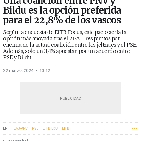
Una coalición entre PNV y
Bildu es la opción preferida
para el 22,8% de los vascos
Según la encuesta de EiTB Focus, este pacto sería la
opción más apoyada tras el 21-A. Tres puntos por
encima de la actual coalición entre los jeltzales y el PSE.
Además, solo un 3,4% apuestan por un acuerdo entre
PSE y Bildu
22 marzo, 2024
13:12
EAJ-PNV
PSE
EH BILDU
EITB
ELECCIONES AUTONÓMICAS VASCAS 2024
21-A ELECCIONES EN EUSKADI