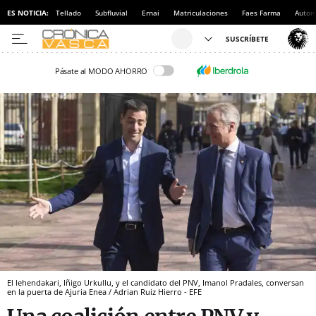
ES NOTICIA:
Tellado
Subfluvial
Ernai
Matriculaciones
Faes Farma
Autom
Pásate al MODO AHORRO
El lehendakari, Iñigo Urkullu, y el candidato del PNV, Imanol Pradales, conversan
en la puerta de Ajuria Enea / Adrian Ruiz Hierro - EFE