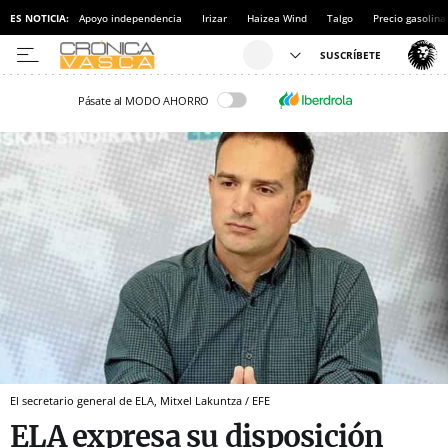
ES NOTICIA:
Apoyo independencia
Irizar
Haizea Wind
Talgo
Precio gasolina
Pásate al MODO AHORRO
El secretario general de ELA, Mitxel Lakuntza / EFE
ELA expresa su disposición