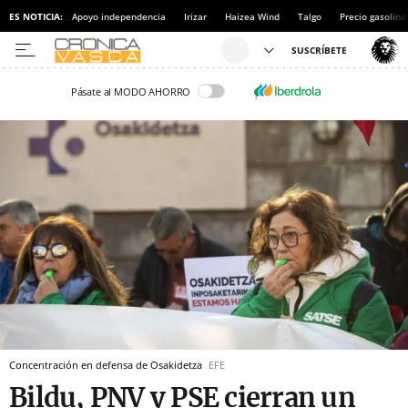
ES NOTICIA:
Apoyo independencia
Irizar
Haizea Wind
Talgo
Precio gasolina
Pásate al MODO AHORRO
Concentración en defensa de Osakidetza
EFE
Bildu, PNV y PSE cierran un