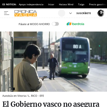
ES NOTICIA:
Apoyo independencia
Irizar
Haizea Wind
Talgo
Precio gasolina
Pásate al MODO AHORRO
Autobús en Vitoria / L. RICO - EFE
El Gobierno vasco no asegura