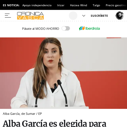
ES NOTICIA:
Apoyo independencia
Irizar
Haizea Wind
Talgo
Precio gasolina
Pásate al MODO AHORRO
Alba García, de Sumar / EP
Alba García es elegida para