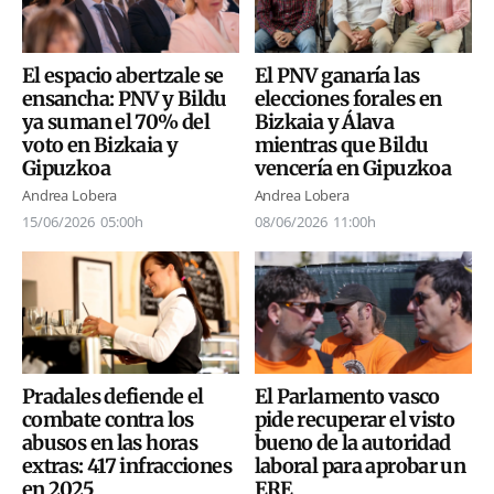
El espacio abertzale se
El PNV ganaría las
ensancha: PNV y Bildu
elecciones forales en
ya suman el 70% del
Bizkaia y Álava
voto en Bizkaia y
mientras que Bildu
Gipuzkoa
vencería en Gipuzkoa
Andrea Lobera
Andrea Lobera
15/06/2026
05:00h
08/06/2026
11:00h
Pradales defiende el
El Parlamento vasco
combate contra los
pide recuperar el visto
abusos en las horas
bueno de la autoridad
extras: 417 infracciones
laboral para aprobar un
en 2025
ERE