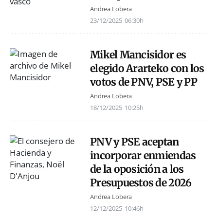
Andrea Lobera
23/12/2025
06:30h
Mikel Mancisidor es
elegido Ararteko con los
votos de PNV, PSE y PP
Andrea Lobera
18/12/2025
10:25h
PNV y PSE aceptan
incorporar enmiendas
de la oposición a los
Presupuestos de 2026
Andrea Lobera
12/12/2025
10:46h