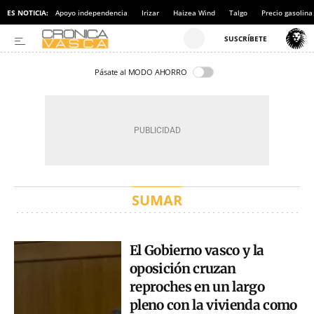
ES NOTICIA:
Apoyo independencia
Irizar
Haizea Wind
Talgo
Precio gasolina
Pásate al MODO AHORRO
SUMAR
El Gobierno vasco y la
oposición cruzan
reproches en un largo
pleno con la vivienda como