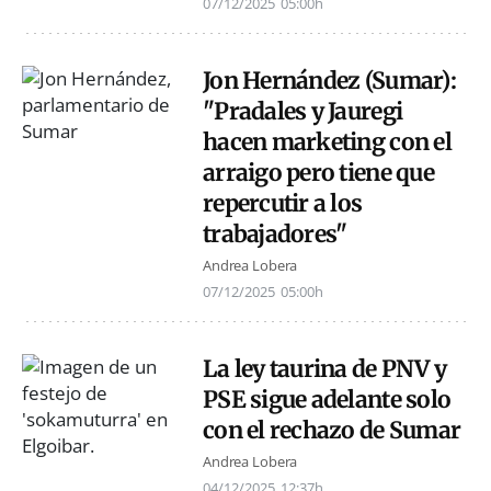
07/12/2025
05:00h
Jon Hernández (Sumar):
"Pradales y Jauregi
hacen marketing con el
arraigo pero tiene que
repercutir a los
trabajadores"
Andrea Lobera
07/12/2025
05:00h
La ley taurina de PNV y
PSE sigue adelante solo
con el rechazo de Sumar
Andrea Lobera
04/12/2025
12:37h