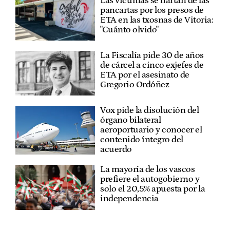
Las víctimas se hartan de las
pancartas por los presos de
ETA en las txosnas de Vitoria:
"Cuánto olvido"
La Fiscalía pide 30 de años
de cárcel a cinco exjefes de
ETA por el asesinato de
Gregorio Ordóñez
Vox pide la disolución del
órgano bilateral
aeroportuario y conocer el
contenido íntegro del
acuerdo
La mayoría de los vascos
prefiere el autogobierno y
solo el 20,5% apuesta por la
independencia