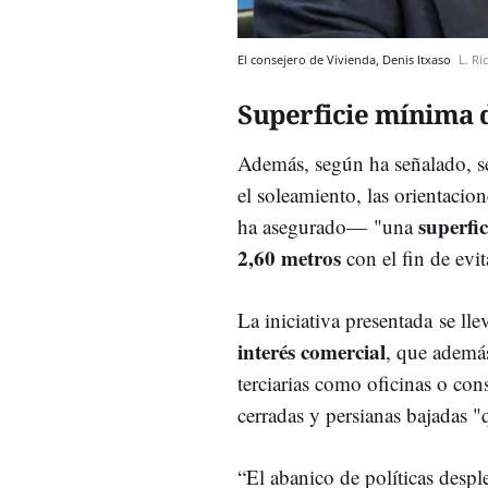
El consejero de Vivienda, Denis Itxaso
L. Ri
Superficie mínima 
Además, según ha señalado, se
el soleamiento, las orientacion
superfi
ha asegurado—
"una
2,60 metros
con el fin de evit
La iniciativa presentada se ll
interés comercial
, que además
terciarias como oficinas o co
cerradas y persianas bajadas 
“El abanico de políticas despl