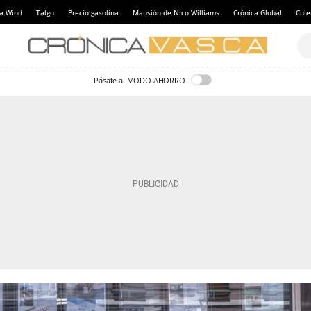
a Wind
Talgo
Precio gasolina
Mansión de Nico Williams
Crónica Global
Cul
Pásate al MODO AHORRO