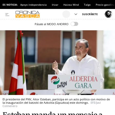
ES NOTICIA:
Apoyo independencia
Irizar
Haizea Wind
Talgo
Precio gasolina
Pásate al MODO AHORRO
El presidente del PNV, Aitor Esteban, participa en un acto político con motivo de
la inauguración del batzoki de Azkoitia (Gipuzkoa) este domingo.
EFE/Javi
Colmenero