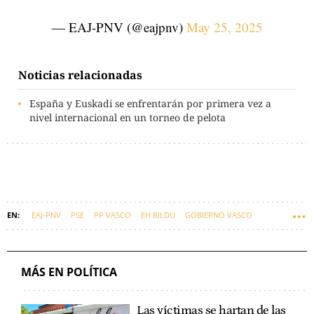
— EAJ-PNV (@eajpnv)
May 25, 2025
Noticias relacionadas
España y Euskadi se enfrentarán por primera vez a
nivel internacional en un torneo de pelota
EAJ-PNV
PSE
PP VASCO
EH BILDU
GOBIERNO VASCO
AITOR ESTEBAN
ALBERTO NÚÑEZ FEIJÓO, PRESIDENTE DEL PP
MÁS EN POLÍTICA
Las víctimas se hartan de las