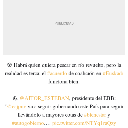
🎯 Habrá quien quiera pescar en río revuelto, pero la
realidad es terca: el
#acuerdo
de coalición en
#Euskadi
funciona bien.
💪
@AITOR_ESTEBAN
, presidente del EBB:
"
@eajpnv
va a seguir gobernando este País para seguir
llevándolo a mayores cotas de
#bienestar
y
#autogobierno
.…
pic.twitter.com/NTYq1raQzy