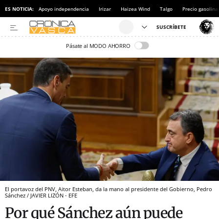
ES NOTICIA:
Apoyo independencia
Irizar
Haizea Wind
Talgo
Precio gasolina
Pásate al MODO AHORRO
El portavoz del PNV, Aitor Esteban, da la mano al presidente del Gobierno, Pedro
Sánchez / JAVIER LIZÓN - EFE
Por qué Sánchez aún puede