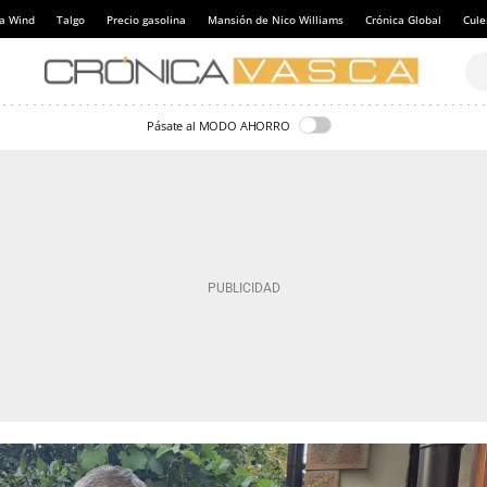
a Wind
Talgo
Precio gasolina
Mansión de Nico Williams
Crónica Global
Cul
Pásate al MODO AHORRO