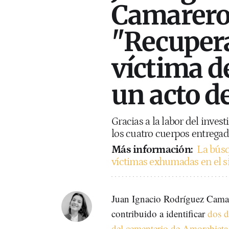
Camarero,
"Recupera
víctima de
un acto de
Gracias a la labor del inves
los cuatro cuerpos entrega
Más información:
La búsq
víctimas exhumadas en el s
Juan Ignacio Rodríguez Camarer
contribuido a identificar
dos d
del cementerio de Amorebieta,