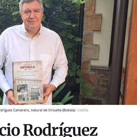
odríguez Camarero, natural de Ortuella (Bizkaia)
Cedida
cio Rodríguez