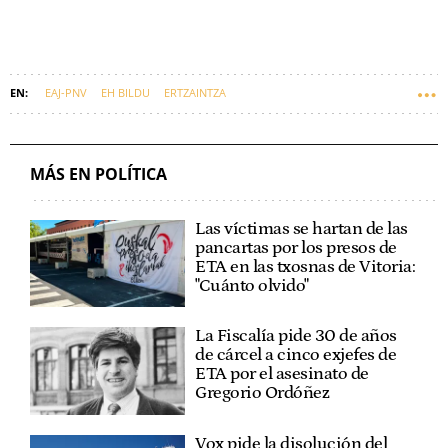
EAJ-PNV
EH BILDU
ERTZAINTZA
DEPARTAMENTO DE SEGURIDAD
MÁS EN POLÍTICA
Las víctimas se hartan de las
pancartas por los presos de
ETA en las txosnas de Vitoria:
"Cuánto olvido"
La Fiscalía pide 30 de años
de cárcel a cinco exjefes de
ETA por el asesinato de
Gregorio Ordóñez
Vox pide la disolución del