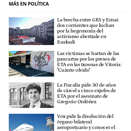
JON INSAUSTI
MÁS EN POLÍTICA
La brecha entre GKS y Ernai:
dos corrientes que luchan
por la hegemonía del
activismo abertzale en
Euskadi
Las víctimas se hartan de las
pancartas por los presos de
ETA en las txosnas de Vitoria:
"Cuánto olvido"
La Fiscalía pide 30 de años
de cárcel a cinco exjefes de
ETA por el asesinato de
Gregorio Ordóñez
Vox pide la disolución del
órgano bilateral
aeroportuario y conocer el