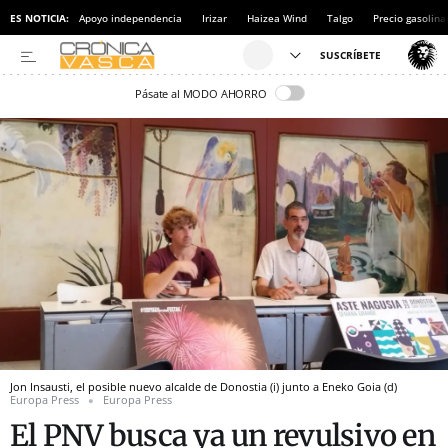
ES NOTICIA:
Apoyo independencia
Irizar
Haizea Wind
Talgo
Precio gasolina
Pásate al MODO AHORRO
Jon Insausti, el posible nuevo alcalde de Donostia (i) junto a Eneko Goia (d)
Europa Press
Europa Press
El PNV busca ya un revulsivo en