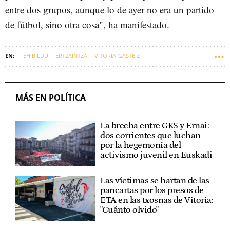
entre dos grupos, aunque lo de ayer no era un partido
de fútbol, sino otra cosa", ha manifestado.
EH BILDU
ERTZAINTZA
VITORIA-GASTEIZ
NACIONALISMO VASCO
EUSKADI
GKS
DEPARTAMENTO DE SEGURIDAD
SEGURIDAD
ERNAI
MÁS EN POLÍTICA
La brecha entre GKS y Ernai:
dos corrientes que luchan
por la hegemonía del
activismo juvenil en Euskadi
Las víctimas se hartan de las
pancartas por los presos de
ETA en las txosnas de Vitoria:
"Cuánto olvido"