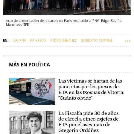
Acto de presentación del palacete de París restituido al PNV
Edgar Sapiña
Manchado
EFE
EAJ-PNV
PP VASCO
PEDRO SÁNCHEZ
GOBIERNO CENTRAL
AITOR ESTEBAN
CONGRESO DE LOS DIPUTADOS
JAVIER DE ANDRÉS
PALACETE DE PARÍS
MÁS EN POLÍTICA
Las víctimas se hartan de las
pancartas por los presos de
ETA en las txosnas de Vitoria:
"Cuánto olvido"
La Fiscalía pide 30 de años
de cárcel a cinco exjefes de
ETA por el asesinato de
Gregorio Ordóñez