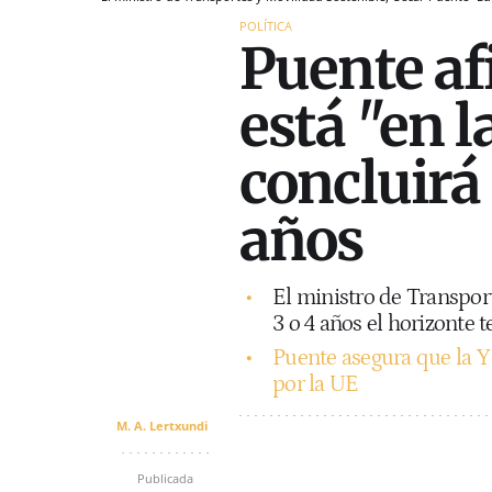
POLÍTICA
Puente af
está "en l
concluirá 
años
El ministro de Transpor
3 o 4 años el horizonte t
Puente asegura que la Y 
por la UE
M. A. Lertxundi
Publicada