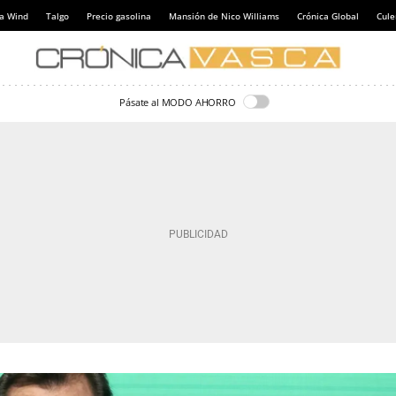
a Wind
Talgo
Precio gasolina
Mansión de Nico Williams
Crónica Global
Cul
Pásate al MODO AHORRO