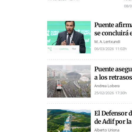
08/0
Puente afirma 
se concluirá 
M. A. Lertxundi
06/03/2026
11:02h
Puente asegur
a los retraso
Andrea Lobera
25/02/2026
17:30h
El Defensor d
de Adif por l
Alberto Uriona