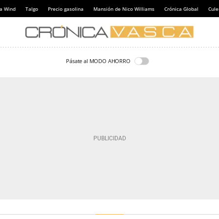
a Wind
Talgo
Precio gasolina
Mansión de Nico Williams
Crónica Global
Cul
Pásate al MODO AHORRO