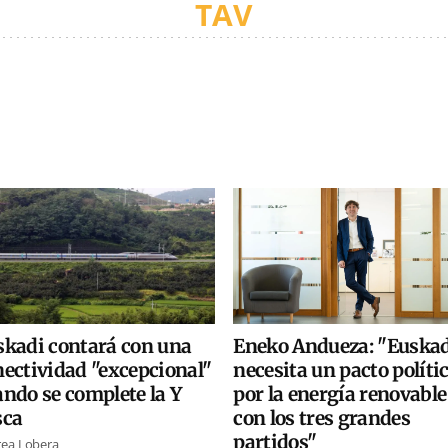
TAV
…
skadi contará con una
Eneko Andueza: "Euska
nectividad "excepcional"
necesita un pacto políti
ndo se complete la Y
por la energía renovable
sca
con los tres grandes
partidos"
ea Lobera