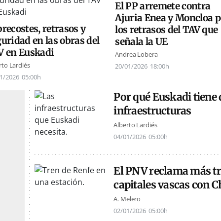
El PP arremete contra
Ajuria Enea y Moncloa p
recostes, retrasos y
los retrasos del TAV que
uridad en las obras del
señala la UE
V en Euskadi
Andrea Lobera
rto Lardiés
20/01/2026
18:00h
1/2026
05:00h
Por qué Euskadi tiene 
infraestructuras
Alberto Lardiés
04/01/2026
05:00h
El PNV reclama más tr
capitales vascas con 
A. Melero
02/01/2026
05:00h