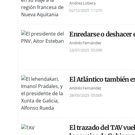
Andrea Lobera
02/12/2025
11:21h
Enredarse o deshacer 
Andrés Fernández
23/07/2025
05:00h
El Atlántico también e
Andrés Fernández
28/05/2025
05:00h
El trazado del TAV vuel