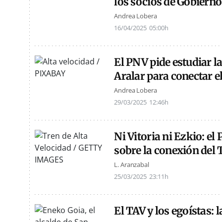
los socios de Gobierno
Andrea Lobera
16/04/2025
05:00h
El PNV pide estudiar l
Aralar para conectar 
Andrea Lobera
29/03/2025
12:46h
Ni Vitoria ni Ezkio: el 
sobre la conexión del
L. Aranzabal
25/03/2025
23:11h
El TAV y los egoístas: 