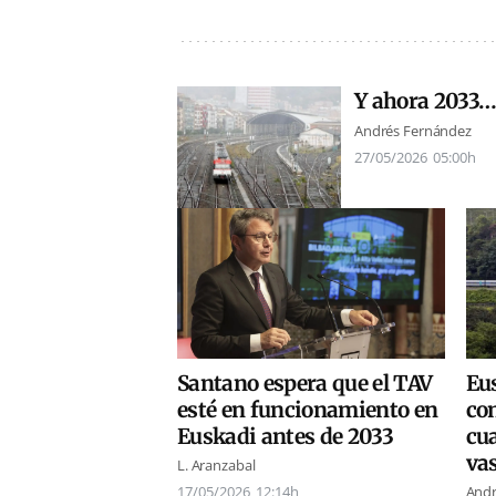
Y ahora 2033
Andrés Fernández
27/05/2026
05:00h
Eu
Santano espera que el TAV
co
esté en funcionamiento en
cua
Euskadi antes de 2033
va
L. Aranzabal
Andr
17/05/2026
12:14h