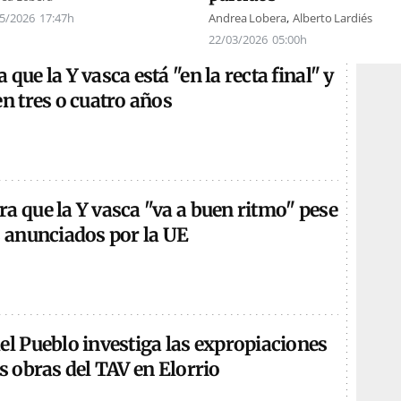
5/2026
17:47h
Andrea Lobera
Alberto Lardiés
22/03/2026
05:00h
que la Y vasca está "en la recta final" y
en tres o cuatro años
a que la Y vasca "va a buen ritmo" pese
s anunciados por la UE
el Pueblo investiga las expropiaciones
as obras del TAV en Elorrio