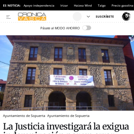
ES NOTICIA:
Apoyo independencia
Irizar
Haizea Wind
Talgo
Precio gasolina
Pásate al MODO AHORRO
Ayuntamiento de Sopuerta
Ayuntamiento de Sopuerta
La Justicia investigará la exigua