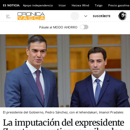
ES NOTICIA:
Apoyo independencia
Irizar
Haizea Wind
Talgo
Precio gasolina
Pásate al MODO AHORRO
El presidente del Gobierno, Pedro Sánchez, con el lehendakari, Imanol Pradales
La imputación del expresidente