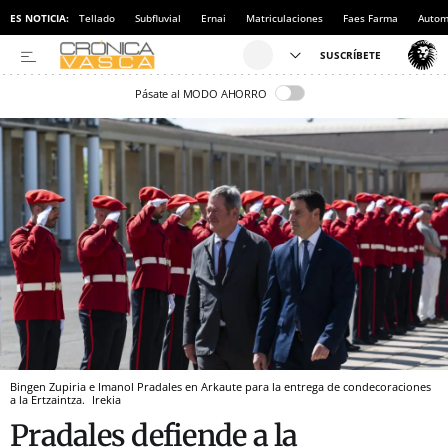
ES NOTICIA:
Tellado
Subfluvial
Ernai
Matriculaciones
Faes Farma
Autom
Pásate al MODO AHORRO
Bingen Zupiria e Imanol Pradales en Arkaute para la entrega de condecoraciones
a la Ertzaintza.
Irekia
Pradales defiende a la