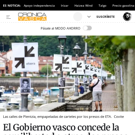
ES NOTICIA:
Apoyo independencia
Irizar
Haizea Wind
Talgo
Precio gasolina
Pásate al MODO AHORRO
Las calles de Plentzia, empapeladas de carteles por los presos de ETA.
Covite
El Gobierno vasco concede la