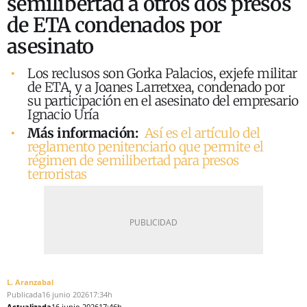
semilibertad a otros dos presos
de ETA condenados por
asesinato
Los reclusos son Gorka Palacios, exjefe militar
de ETA, y a Joanes Larretxea, condenado por
su participación en el asesinato del empresario
Ignacio Uría
Más información:
Así es el artículo del
reglamento penitenciario que permite el
régimen de semilibertad para presos
terroristas
L. Aranzabal
Publicada
16 junio 2026
17:34h
Actualizada
16 junio 2026
17:46h