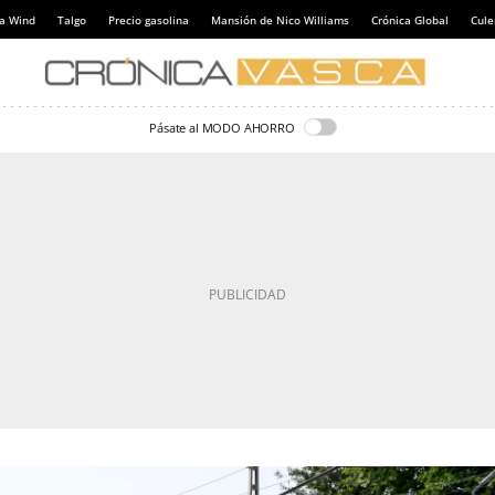
a Wind
Talgo
Precio gasolina
Mansión de Nico Williams
Crónica Global
Cul
Pásate al MODO AHORRO