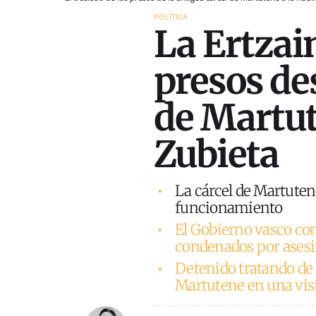
POLÍTICA
La Ertzai
presos des
de Martut
Zubieta
La cárcel de Martutene
funcionamiento
El Gobierno vasco con
condenados por asesi
Detenido tratando de 
Martutene en una vis