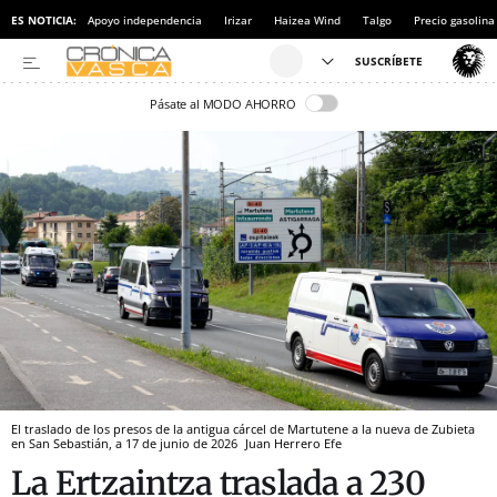
ES NOTICIA:
Apoyo independencia
Irizar
Haizea Wind
Talgo
Precio gasolina
Pásate al MODO AHORRO
El traslado de los presos de la antigua cárcel de Martutene a la nueva de Zubieta
en San Sebastián, a 17 de junio de 2026
Juan Herrero
Efe
La Ertzaintza traslada a 230