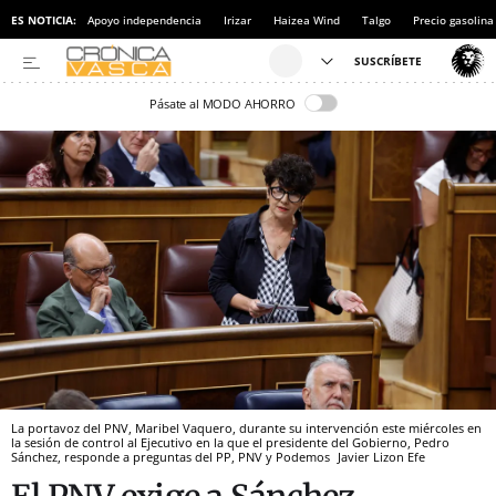
ES NOTICIA:
Apoyo independencia
Irizar
Haizea Wind
Talgo
Precio gasolina
Pásate al MODO AHORRO
La portavoz del PNV, Maribel Vaquero, durante su intervención este miércoles en
la sesión de control al Ejecutivo en la que el presidente del Gobierno, Pedro
Sánchez, responde a preguntas del PP, PNV y Podemos
Javier Lizon
Efe