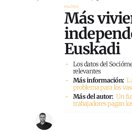
POLÍTICA
Más vivi
independ
Euskadi
Los datos del Socióm
relevantes
Más información:
L
problema para los va
Más del autor:
Un fu
trabajadores pagan los