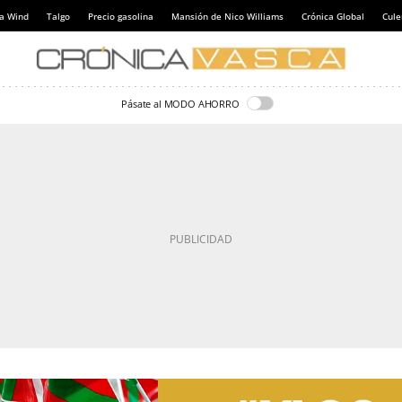
a Wind
Talgo
Precio gasolina
Mansión de Nico Williams
Crónica Global
Cul
Pásate al MODO AHORRO