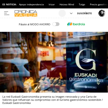
ES NOTICIA:
Apoyo independencia
Irizar
Haizea Wind
Talgo
Precio gasolina
Pásate al MODO AHORRO
La red Euskadi Gastronomika presenta su imagen renovada y una Carta de
Valores que refuerzan su compromiso con el turismo gastronómico sostenible /
Euskadi Gastronomika