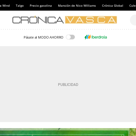
a Wind
Talgo
Precio gasolina
Mansión de Nico Williams
Crónica Global
Cul
Pásate al MODO AHORRO