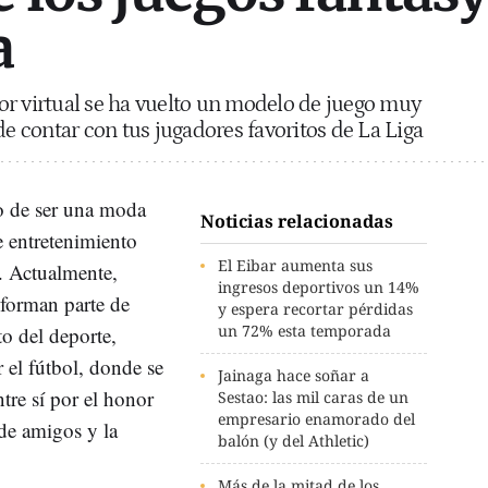
a
or virtual se ha vuelto un modelo de juego muy
de contar con tus jugadores favoritos de La Liga
 de ser una moda
Noticias relacionadas
e entretenimiento
El Eibar aumenta sus
. Actualmente,
ingresos deportivos un 14%
 forman parte de
y espera recortar pérdidas
un 72% esta temporada
to del deporte,
 el fútbol, donde se
Jainaga hace soñar a
tre sí por el honor
Sestao: las mil caras de un
empresario enamorado del
 de amigos y la
balón (y del Athletic)
Más de la mitad de los