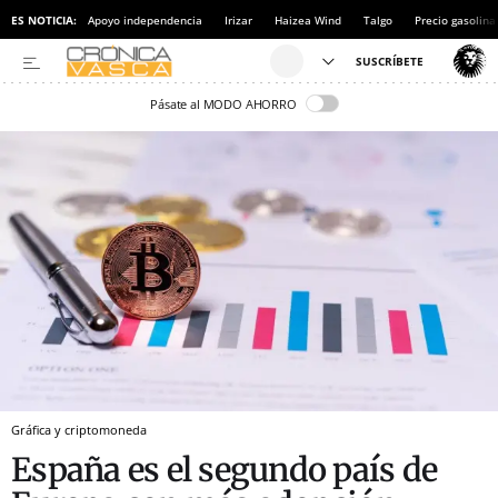
ES NOTICIA:
Apoyo independencia
Irizar
Haizea Wind
Talgo
Precio gasolina
Pásate al MODO AHORRO
Gráfica y criptomoneda
España es el segundo país de