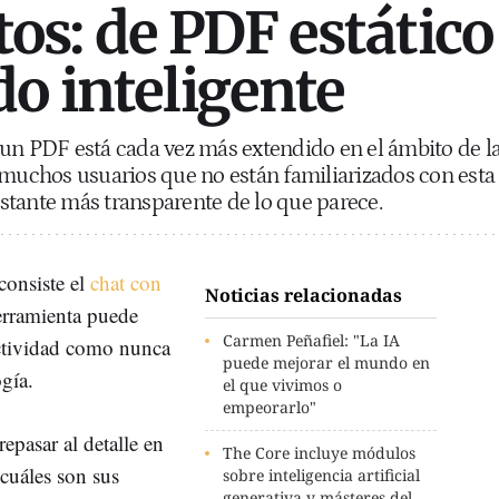
s: de PDF estático
do inteligente
un PDF está cada vez más extendido en el ámbito de l
 muchos usuarios que no están familiarizados con esta
bastante más transparente de lo que parece.
consiste el
chat con
Noticias relacionadas
herramienta puede
Carmen Peñafiel: "La IA
uctividad como nunca
puede mejorar el mundo en
ogía.
el que vivimos o
empeorarlo"
epasar al detalle en
The Core incluye módulos
cuáles son sus
sobre inteligencia artificial
generativa y másteres del