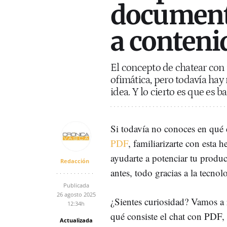
documento
a conteni
El concepto de chatear con 
ofimática, pero todavía hay
idea. Y lo cierto es que es 
Si todavía no conoces en qué 
PDF
, familiarizarte con esta 
ayudarte a potenciar tu prod
Redacción
antes, todo gracias a la tecnol
Publicada
26 agosto 2025
¿Sientes curiosidad? Vamos a r
12:34h
qué consiste el chat con PDF, 
Actualizada