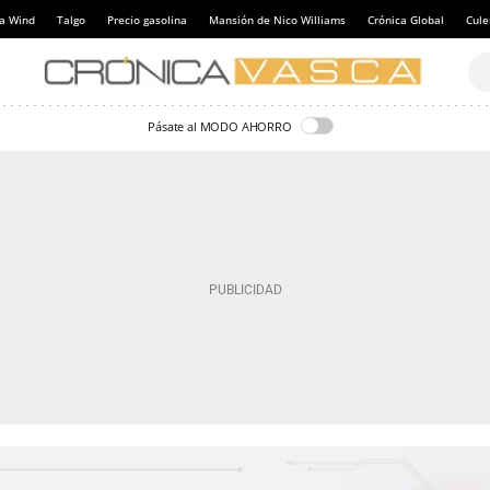
a Wind
Talgo
Precio gasolina
Mansión de Nico Williams
Crónica Global
Cul
Pásate al MODO AHORRO