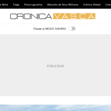
a Wind
Talgo
Precio gasolina
Mansión de Nico Williams
Crónica Global
Cul
Pásate al MODO AHORRO