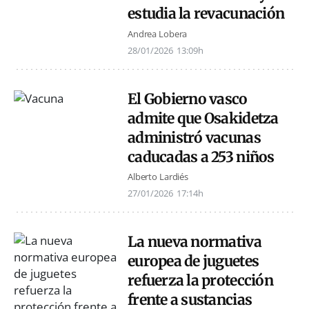
estudia la revacunación
Andrea Lobera
28/01/2026
13:09h
El Gobierno vasco
admite que Osakidetza
administró vacunas
caducadas a 253 niños
Alberto Lardiés
27/01/2026
17:14h
La nueva normativa
europea de juguetes
refuerza la protección
frente a sustancias