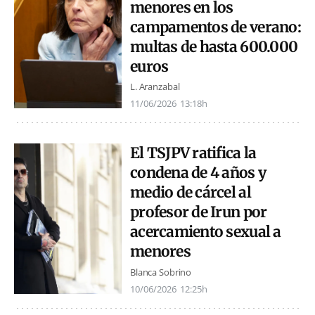
menores en los
campamentos de verano:
multas de hasta 600.000
euros
L. Aranzabal
11/06/2026
13:18h
El TSJPV ratifica la
condena de 4 años y
medio de cárcel al
profesor de Irun por
acercamiento sexual a
menores
Blanca Sobrino
10/06/2026
12:25h