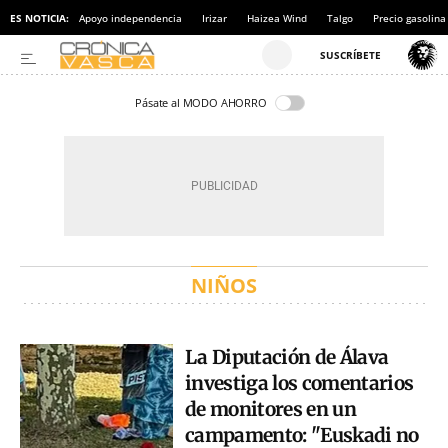
ES NOTICIA:
Apoyo independencia
Irizar
Haizea Wind
Talgo
Precio gasolina
Pásate al MODO AHORRO
NIÑOS
La Diputación de Álava
investiga los comentarios
de monitores en un
campamento: "Euskadi no