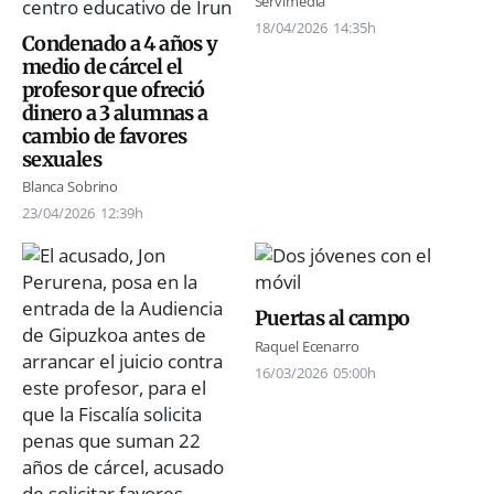
Servimedia
18/04/2026
14:35h
Condenado a 4 años y
medio de cárcel el
profesor que ofreció
dinero a 3 alumnas a
cambio de favores
sexuales
Blanca Sobrino
23/04/2026
12:39h
Puertas al campo
Raquel Ecenarro
16/03/2026
05:00h