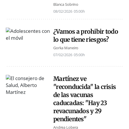
Blanca Sobrino
08/02/2026
05:00h
¿Vamos a prohibir todo
lo que tiene riesgos?
Gorka Maneiro
07/02/2026
05:00h
Martínez ve
"reconducida" la crisis
de las vacunas
caducadas: "Hay 23
revacunados y 29
pendientes"
Andrea Lobera