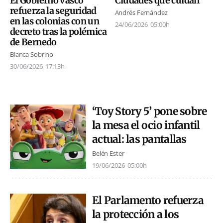
El Gobierno vasco
Ciudades que cuidan
refuerza la seguridad
Andrés Fernández
en las colonias con un
24/06/2026
05:00h
decreto tras la polémica
de Bernedo
Blanca Sobrino
30/06/2026
17:13h
‘Toy Story 5’ pone sobre
la mesa el ocio infantil
actual: las pantallas
Belén Ester
19/06/2026
05:00h
El Parlamento refuerza
la protección a los