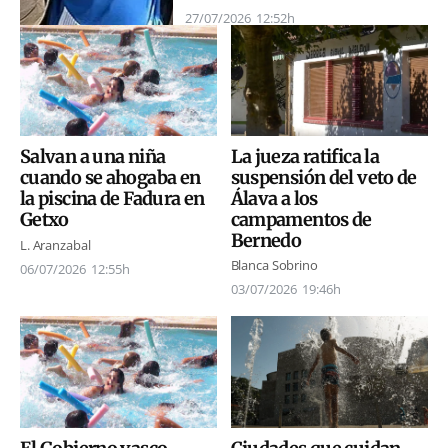
27/07/2026
12:52h
La jueza ratifica la
Salvan a una niña
suspensión del veto de
cuando se ahogaba en
Álava a los
la piscina de Fadura en
campamentos de
Getxo
Bernedo
L. Aranzabal
Blanca Sobrino
06/07/2026
12:55h
03/07/2026
19:46h