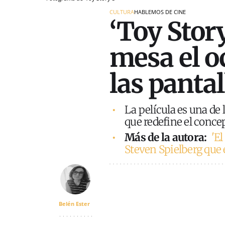
CULTURA
HABLEMOS DE CINE
‘Toy Story
mesa el oc
las pantal
La película es una de 
que redefine el concep
Más de la autora:
'El
Steven Spielberg que 
Belén Ester