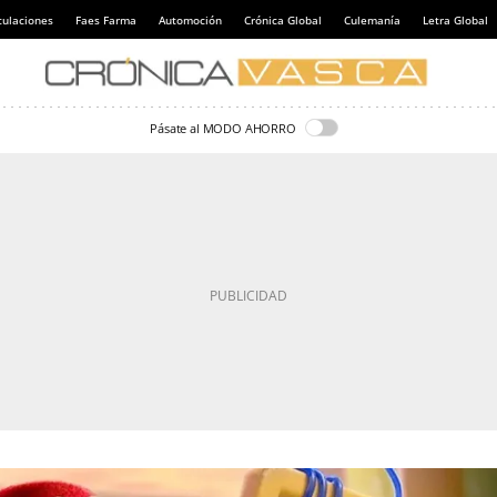
culaciones
Faes Farma
Automoción
Crónica Global
Culemanía
Letra Global
Pásate al MODO AHORRO