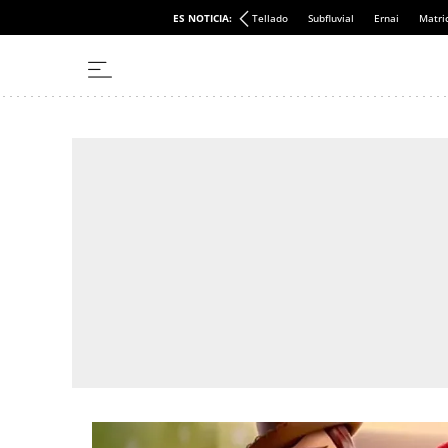
ES NOTICIA:
Tellado
Subfluvial
Ernai
Matri