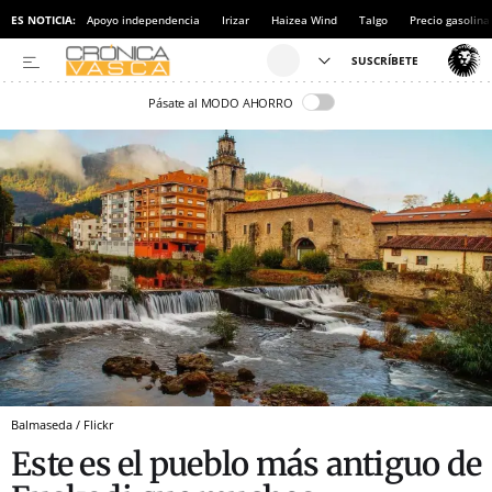
ES NOTICIA:
Apoyo independencia
Irizar
Haizea Wind
Talgo
Precio gasolina
Pásate al MODO AHORRO
Balmaseda / Flickr
Este es el pueblo más antiguo de