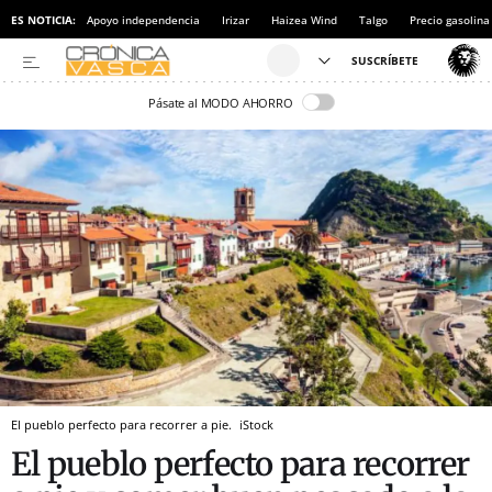
ES NOTICIA:
Apoyo independencia
Irizar
Haizea Wind
Talgo
Precio gasolina
Pásate al MODO AHORRO
El pueblo perfecto para recorrer a pie.
iStock
El pueblo perfecto para recorrer