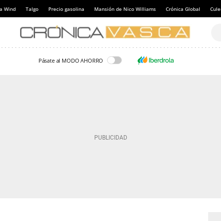
a Wind
Talgo
Precio gasolina
Mansión de Nico Williams
Crónica Global
Cul
Pásate al MODO AHORRO