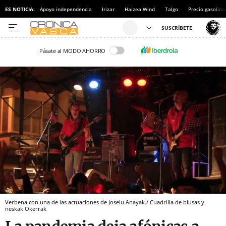
ES NOTICIA:
Apoyo independencia
Irizar
Haizea Wind
Talgo
Precio gasolina
Pásate al MODO AHORRO
Verbena con una de las actuaciones de Joselu Anayak./ Cuadrilla de blusas y
neskak Okerrak