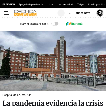
ES NOTICIA:
Apoyo independencia
Irizar
Haizea Wind
Talgo
Precio gasolina
Pásate al MODO AHORRO
Hospital de Cruces. /EP
La pandemia evidencia la crisis