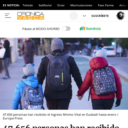
ES NOTICIA:
Tellado
Subfluvial
Ernai
Matriculaciones
Faes Farma
Autom
Pásate al MODO AHORRO
47.656 personas han recibido el Ingreso Mnimo Vital en Euskadi hasta enero /
Europa Press