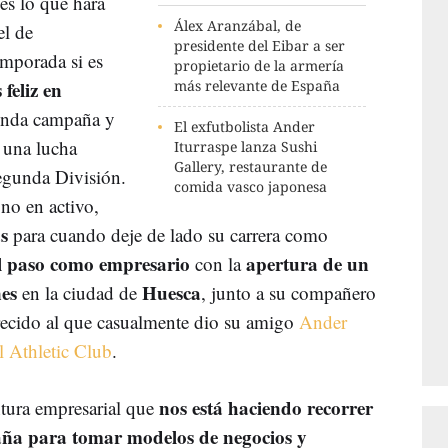
es lo que hará
Álex Aranzábal, de
el de
presidente del Eibar a ser
emporada si es
propietario de la armería
s feliz en
más relevante de España
unda campaña y
El exfutbolista Ander
 una lucha
Iturraspe lanza Sushi
Gallery, restaurante de
Segunda División.
comida vasco japonesa
no en activo,
as
para cuando deje de lado su carrera como
el paso como empresario
apertura de un
con la
nes
Huesca
en la ciudad de
, junto a su compañero
recido al que casualmente dio su amigo
Ander
el Athletic Club
.
nos está haciendo recorrer
ntura empresarial que
aña para tomar modelos de negocios y