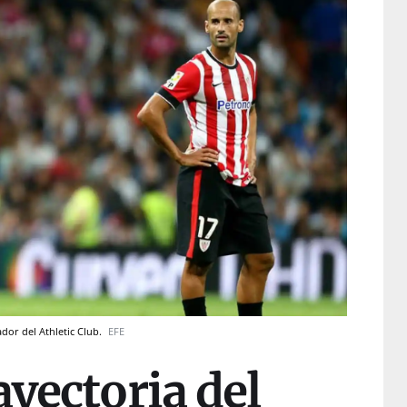
dor del Athletic Club.
EFE
ayectoria del