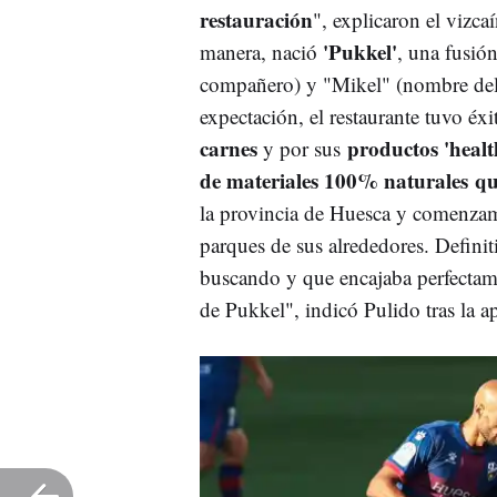
restauración
", explicaron el vizca
'Pukkel'
manera, nació
, una fusió
compañero) y "Mikel" (nombre del
expectación, el restaurante tuvo éx
carnes
productos 'healt
y por sus
de materiales 100% naturales q
la provincia de Huesca y comenzamo
parques de sus alrededores. Defini
buscando y que encajaba perfectame
de Pukkel", indicó Pulido tras la ap