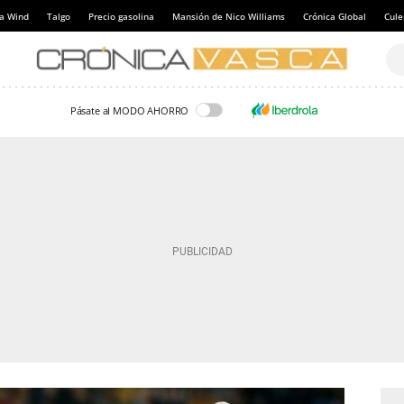
a Wind
Talgo
Precio gasolina
Mansión de Nico Williams
Crónica Global
Cul
Pásate al MODO AHORRO