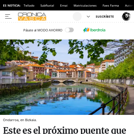
ES NOTICIA:
Tellado
Subfluvial
Ernai
Matriculaciones
Faes Farma
Autom
Pásate al MODO AHORRO
Ondarroa, en Bizkaia.
Este es el próximo puente que