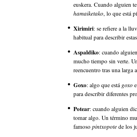
euskera. Cuando alguien te
hamaiketako
, lo que está 
Xirimiri
: se refiere a la l
habitual para describir estas
Aspaldiko
: cuando alguien
mucho tiempo sin verte. Un
reencuentro tras una larga 
Goxo
: algo que está
goxo
e
para describir diferentes p
Potear
: cuando alguien dice
tomar algo. Un término muy
famoso
pintxopote
de los j