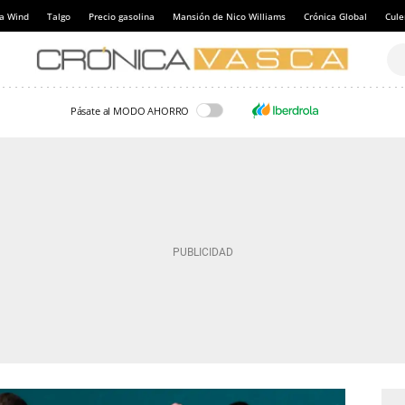
a Wind
Talgo
Precio gasolina
Mansión de Nico Williams
Crónica Global
Cul
Pásate al MODO AHORRO