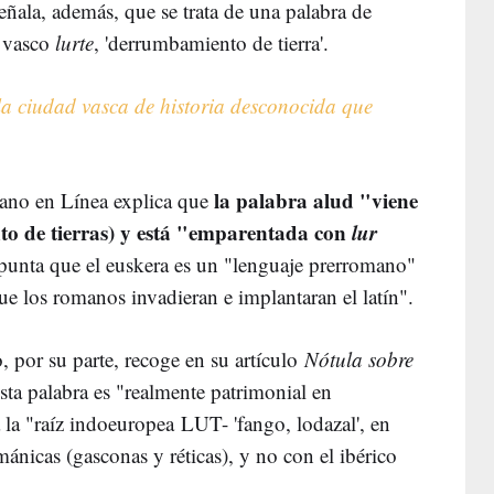
eñala, además, que se trata de una palabra de
l vasco
lurte
, 'derrumbamiento de tierra'.
la ciudad vasca de historia desconocida que
la palabra alud "viene
lano en Línea explica que
o de tierras) y está "emparentada con
lur
punta que el euskera es un "lenguaje prerromano"
ue los romanos invadieran e implantaran el latín".
, por su parte, recoge en su artículo
Nótula sobre
sta palabra es "realmente patrimonial en
 la "raíz indoeuropea LUT- 'fango, lodazal', en
mánicas (gasconas y réticas), y no con el ibérico