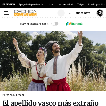
ES NOTICIA:
Apoyo independencia
Irizar
Haizea Wind
Talgo
Precio gasolina
Pásate al MODO AHORRO
Personas / Freepik
El apellido vasco más extraño