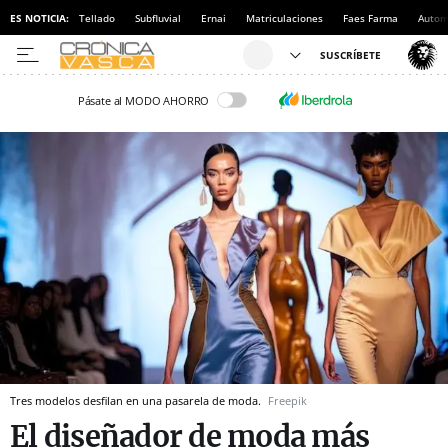
ES NOTICIA:
Tellado
Subfluvial
Ernai
Matriculaciones
Faes Farma
Autom
Pásate al MODO AHORRO
Tres modelos desfilan en una pasarela de moda.
Freepik
El diseñador de moda más