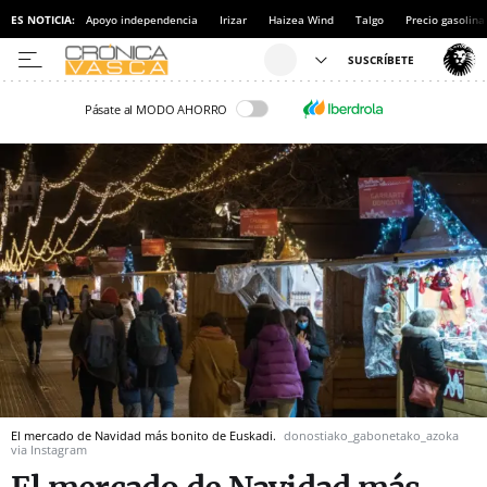
ES NOTICIA:
Apoyo independencia
Irizar
Haizea Wind
Talgo
Precio gasolina
Pásate al MODO AHORRO
El mercado de Navidad más bonito de Euskadi.
donostiako_gabonetako_azoka
via Instagram