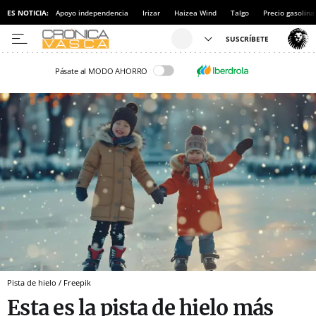
ES NOTICIA:
Apoyo independencia
Irizar
Haizea Wind
Talgo
Precio gasolina
Pásate al MODO AHORRO
Pista de hielo / Freepik
Esta es la pista de hielo más